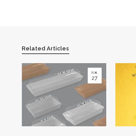
Related Articles
ก.พ.
27