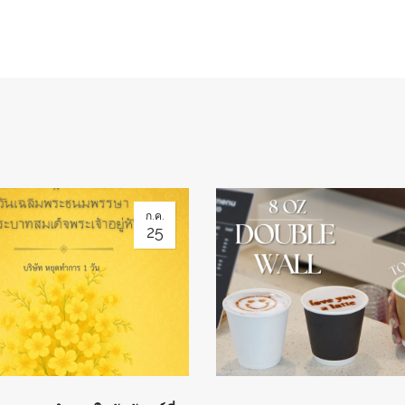
ก.ค.
25