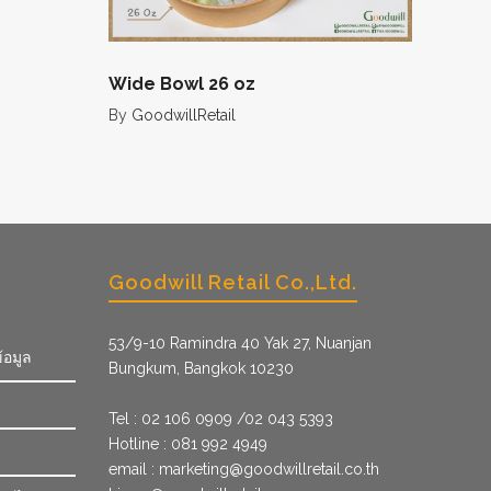
Wide Bowl 26 oz
By
GoodwillRetail
Goodwill Retail Co.,Ltd.
53/9­-10 Ramindra 40 Yak 27, Nuanjan
้อมูล
Bungkum, Bangkok 10230
Tel : 02 106 0909 /02 043 5393
Hotline : 081 992 4949
email :
marketing@goodwillretail.co.th