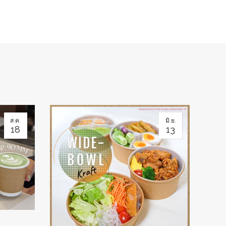
ส.ค.
มิ.ย.
18
13