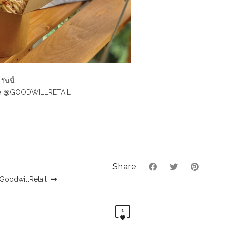
วันนี้
Line @GOODWILLRETAIL
Share
GoodwillRetail
1