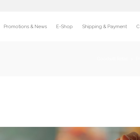
Promotions & News
E-Shop
Shipping & Payment
C
Goodwill Retail
>
P