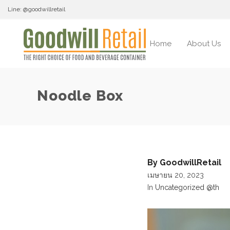
Line: @goodwillretail
Home
About Us
Noodle Box
By
GoodwillRetail
เมษายน 20, 2023
In
Uncategorized @th