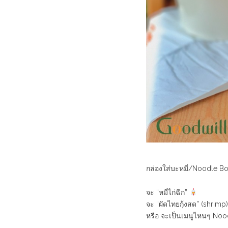
กล่องใส่บะหมี่/Noodle B
จะ “หมี่ไก่ฉีก”
จะ “ผัดไทยกุ้งสด” (shrimp)
หรือ จะเป็นเมนูไหนๆ Noodl