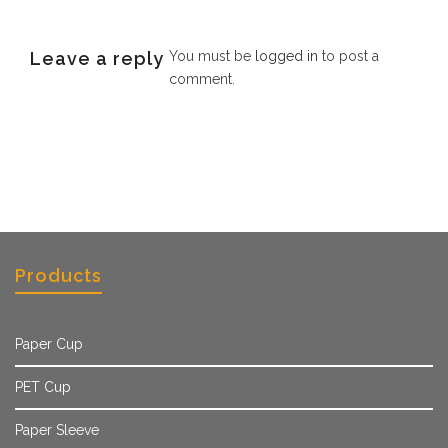
Leave a reply
You must be
logged in
to post a
comment.
Products
Paper Cup
PET Cup
Paper Sleeve