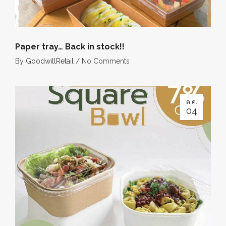
Paper tray… Back in stock!!
By
GoodwillRetail
/
No Comments
ต.ค.
04