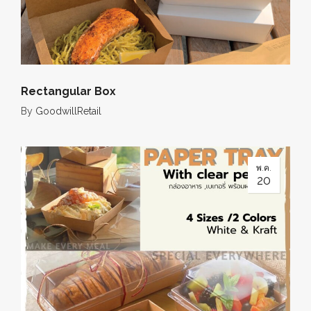
Rectangular Box
By
GoodwillRetail
พ.ค.
20