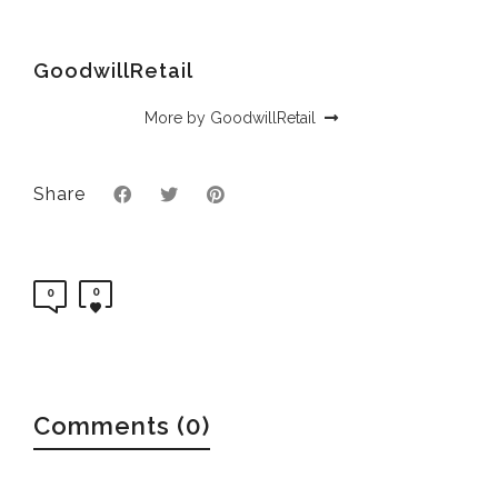
GoodwillRetail
More by GoodwillRetail
Share
0
0
Comments (0)