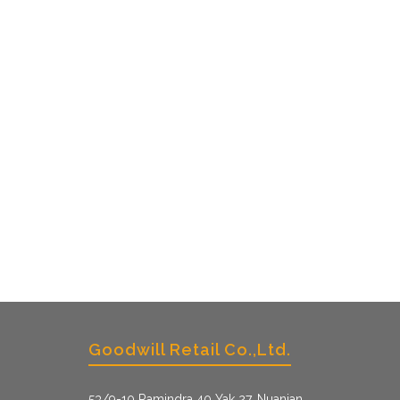
Goodwill Retail Co.,Ltd.
53/9­-10 Ramindra 40 Yak 27, Nuanjan