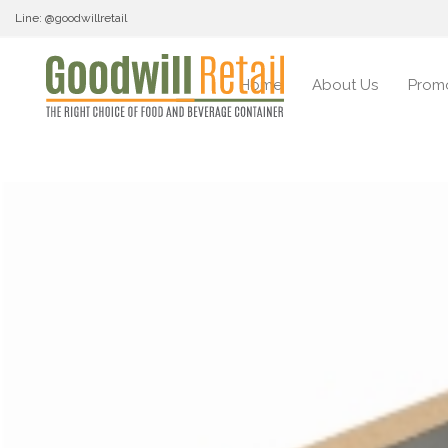
Line: @goodwillretail
Home
About Us
Prom